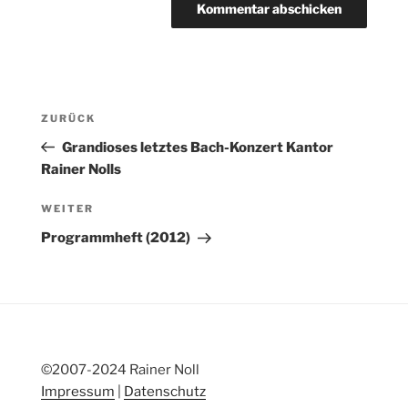
Beitragsnavigation
Vorheriger
ZURÜCK
Beitrag
Grandioses letztes Bach-Konzert Kantor
Rainer Nolls
Nächster
WEITER
Beitrag
Programmheft (2012)
©2007-2024 Rainer Noll
Impressum
|
Datenschutz