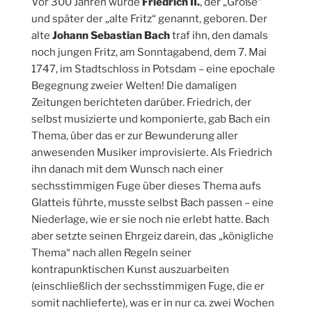
Vor 300 Jahren wurde
Friedrich II.
, der „Große“
und später der „alte Fritz“ genannt, geboren. Der
alte
Johann Sebastian Bach
traf ihn, den damals
noch jungen Fritz, am Sonntagabend, dem 7. Mai
1747, im Stadtschloss in Potsdam – eine epochale
Begegnung zweier Welten! Die damaligen
Zeitungen berichteten darüber. Friedrich, der
selbst musizierte und komponierte, gab Bach ein
Thema, über das er zur Bewunderung aller
anwesenden Musiker improvisierte. Als Friedrich
ihn danach mit dem Wunsch nach einer
sechsstimmigen Fuge über dieses Thema aufs
Glatteis führte, musste selbst Bach passen – eine
Niederlage, wie er sie noch nie erlebt hatte. Bach
aber setzte seinen Ehrgeiz darein, das „königliche
Thema“ nach allen Regeln seiner
kontrapunktischen Kunst auszuarbeiten
(einschließlich der sechsstimmigen Fuge, die er
somit nachlieferte), was er in nur ca. zwei Wochen