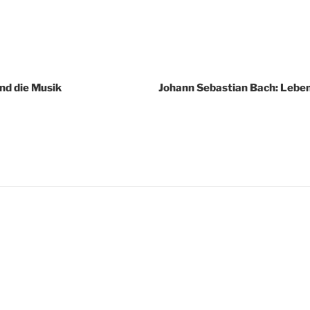
igation
nd die Musik
Johann Sebastian Bach: Leben