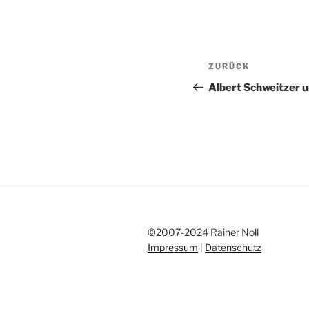
Beitragsnav
Vorheriger
ZURÜCK
Beitrag
Albert Schweitzer u
©2007-2024 Rainer Noll
Impressum
|
Datenschutz