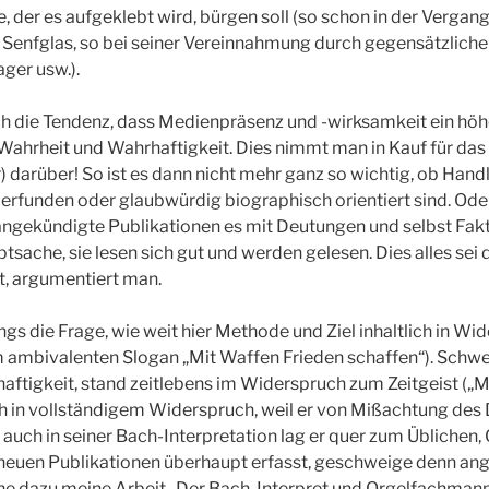
e, der es aufgeklebt wird, bürgen soll (so schon in der Verga
Senfglas, so bei seiner Vereinnahmung durch gegensätzliche 
ger usw.).
ich die Tendenz, dass Medienpräsenz und -wirksamkeit ein höh
Wahrheit und Wahrhaftigkeit. Dies nimmt man in Kauf für das 
) darüber! So ist es dann nicht mehr ganz so wichtig, ob Hand
i erfunden oder glaubwürdig biographisch orientiert sind. Ode
angekündigte Publikationen es mit Deutungen und selbst Fak
tsache, sie lesen sich gut und werden gelesen. Dies alles se
t, argumentiert man.
dings die Frage, wie weit hier Methode und Ziel inhaltlich in W
m ambivalenten Slogan „Mit Waffen Frieden schaffen“). Schweitz
ftigkeit, stand zeitlebens im Widerspruch zum Zeitgeist („M
ch in vollständigem Widerspruch, weil er von Mißachtung des De
e auch in seiner Bach-Interpretation lag er quer zum Üblichen,
r neuen Publikationen überhaupt erfasst, geschweige denn a
he dazu meine Arbeit „Der Bach-Interpret und Orgelfachmann