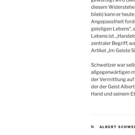
diesem Widerstehen
blieb) kann er heute
Angepasstheit forde
geistigen Lebens“, 
Lebens ist. „Handeln
zentraler Begriff, 
Artikel „Im Geiste 
Schweitzer war sel
allgegenwärtigen me
der Vermittlung auf
der der Geist Alber
Hand und seinem Et
KATEGORIEN
ALBERT SCHWE