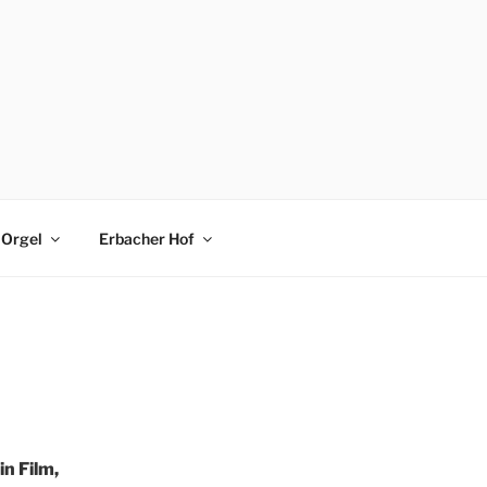
Orgel
Erbacher Hof
n Film,