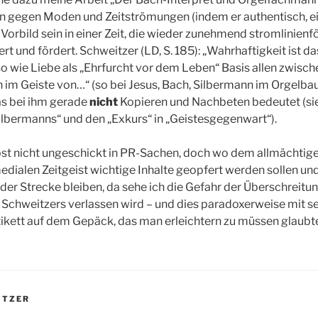
 gegen Moden und Zeitströmungen (indem er authentisch, ein
 Vorbild sein in einer Zeit, die wieder zunehmend stromlinien
rt und fördert. Schweitzer (LD, S. 185): „Wahrhaftigkeit ist d
so wie Liebe als „Ehrfurcht vor dem Leben“ Basis allen zwisc
 im Geiste von…“ (so bei Jesus, Bach, Silbermann im Orgelbau 
was bei ihm gerade
nicht
Kopieren und Nachbeten bedeutet (si
Silbermanns“ und den „Exkurs“ in „Geistesgegenwart“).
bst nicht ungeschickt in PR-Sachen, doch wo dem allmächtige
dialen Zeitgeist wichtige Inhalte geopfert werden sollen u
 der Strecke bleiben, da sehe ich die Gefahr der Überschreitun
t Schweitzers verlassen wird – und dies paradoxerweise mit se
ikett auf dem Gepäck, das man erleichtern zu müssen glaubt
ITZER