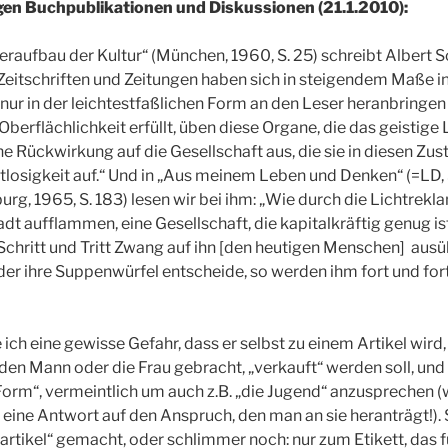
gen Buchpublikationen und Diskussionen (21.1.2010):
deraufbau der Kultur“ (München, 1960, S. 25) schreibt Albert 
Zeitschriften und Zeitungen haben sich in steigendem Maße in
s nur in der leichtestfaßlichen Form an den Leser heranbringen
Oberflächlichkeit erfüllt, üben diese Organe, die das geistige
eine Rückwirkung auf die Gesellschaft aus, die sie in diesen Zu
stlosigkeit auf.“ Und in „Aus meinem Leben und Denken“ (=LD,
, 1965, S. 183) lesen wir bei ihm: „Wie durch die Lichtrekla
dt aufflammen, eine Gesellschaft, die kapitalkräftig genug is
Schritt und Tritt Zwang auf ihn [den heutigen Menschen] ausübt
der ihre Suppenwürfel entscheide, so werden ihm fort und f
ich eine gewisse Gefahr, dass er selbst zu einem Artikel wird,
 den Mann oder die Frau gebracht, „verkauft“ werden soll, und
 Form“, vermeintlich um auch z.B. „die Jugend“ anzusprechen 
r eine Antwort auf den Anspruch, den man an sie heranträgt!).
rtikel“ gemacht, oder schlimmer noch: nur zum Etikett, das fü