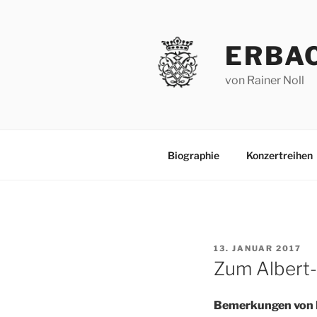
Zum
Inhalt
springen
ERBA
von Rainer Noll
Biographie
Konzertreihen
VERÖFFENTLICHT
13. JANUAR 2017
AM
Zum Albert
Bemerkungen von Ra