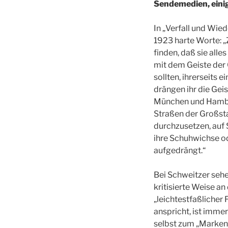
Sendemedien, eini
In „Verfall und Wie
1923 harte Worte: „
finden, daß sie alle
mit dem Geiste der 
sollten, ihrerseits 
drängen ihr die Gei
München und Hamburg
Straßen der Großsta
durchzusetzen, auf 
ihre Schuhwichse o
aufgedrängt.“
Bei Schweitzer sehe 
kritisierte Weise an
„leichtestfaßlicher
anspricht, ist imme
selbst zum „Markena