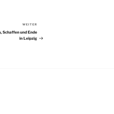
WEITER
Nächster
Beitrag
, Schaffen und Ende
in Leipzig