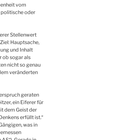
ngenheit vom
politische oder
erer Stellenwert
Ziel: Hauptsache,
lung und Inhalt
r ob sogar als
ten nicht so genau
i dem veränderten
iderspruch geraten
er, ein Eiferer für
it dem Geist der
nkens erfüllt ist.“
 Gängigen, was in
ngemessen
 AS“). Gerade in