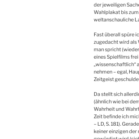
der jeweiligen Sach
Wahlplakat bis zum 
weltanschauliche La
Fast überall spüre 
zugedacht wird als 
man spricht (wieder
eines Spielfilms fre
„wissenschaftlich“ 
nehmen – egal, Haup
Zeitgeist geschulde
Da stellt sich aller
(ähnlich wie bei de
Wahrheit und Wahrha
Zeit befinde ich mi
– LD, S. 181). Gerad
keiner einzigen de
gewürdigt wird (sie