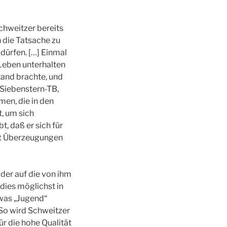
Schweitzer bereits
 die Tatsache zu
 dürfen. […] Einmal
 Leben unterhalten
stand brachte, und
 Siebenstern-TB,
men, die in den
t, um sich
, daß er sich für
ort Überzeugungen
 der auf die von ihm
 dies möglichst in
(was „Jugend“
 So wird Schweitzer
r die hohe Qualität