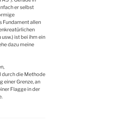
fach er selbst
förmige
as Fundament allen
henkreatürlichen
usw.) ist bei ihm ein
ehe dazu meine
n,
nd durch die Methode
g einer Grenze, an
iner Flagge in der
e.