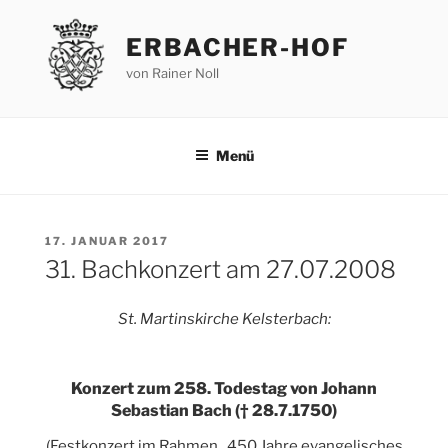
Zum
Inhalt
ERBACHER-HOF
springen
von Rainer Noll
Menü
VERÖFFENTLICHT
17. JANUAR 2017
AM
31. Bachkonzert am 27.07.2008
St. Martinskirche Kelsterbach:
Konzert zum 258. Todestag von Johann
Sebastian Bach († 28.7.1750)
(Festkonzert im Rahmen „450 Jahre evangelisches