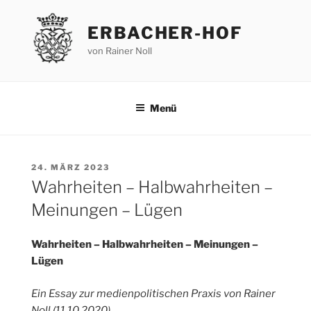
Zum
Inhalt
ERBACHER-HOF
springen
von Rainer Noll
Menü
VERÖFFENTLICHT
24. MÄRZ 2023
AM
Wahrheiten – Halbwahrheiten –
Meinungen – Lügen
Wahrheiten – Halbwahrheiten – Meinungen –
Lügen
Ein Essay zur medienpolitischen Praxis von Rainer
Noll (11.10.2020)