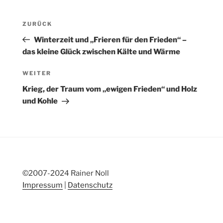
Beitragsnavigation
Vorheriger
ZURÜCK
Beitrag
Winterzeit und „Frieren für den Frieden“ –
das kleine Glück zwischen Kälte und Wärme
Nächster
WEITER
Beitrag
Krieg, der Traum vom „ewigen Frieden“ und Holz
und Kohle
©2007-2024 Rainer Noll
Impressum
|
Datenschutz