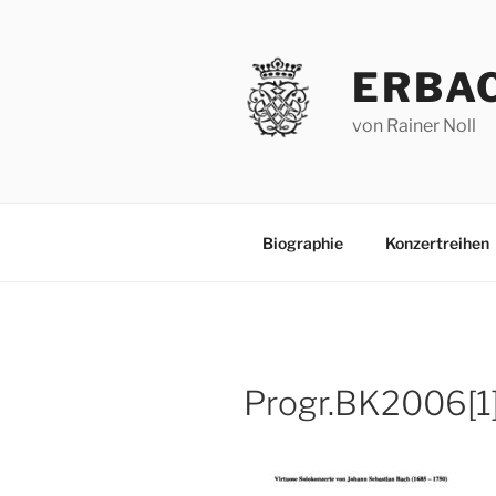
Zum
Inhalt
springen
ERBA
von Rainer Noll
Biographie
Konzertreihen
Progr.BK2006[1