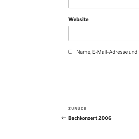
Website
Name, E-Mail-Adresse und 
Beitragsnavigation
Vorheriger
ZURÜCK
Beitrag
Bachkonzert 2006