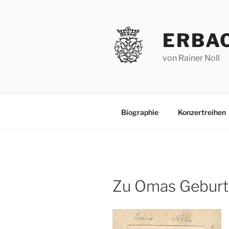
Zum
Inhalt
springen
ERBA
von Rainer Noll
Biographie
Konzertreihen
Zu Omas Geburt