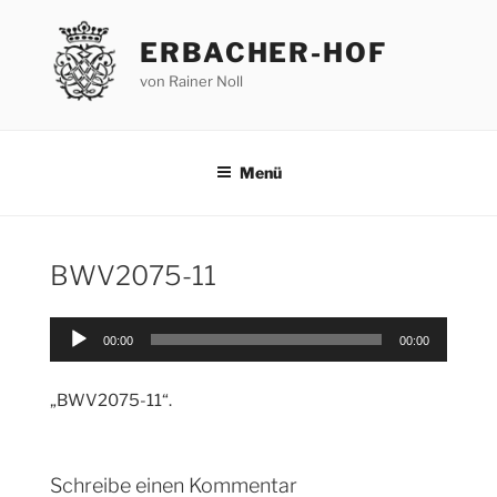
Zum
Inhalt
ERBACHER-HOF
springen
von Rainer Noll
Menü
BWV2075-11
Audio-
00:00
00:00
Player
„BWV2075-11“.
Schreibe einen Kommentar