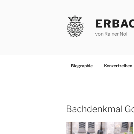
Zum
Inhalt
springen
ERBA
von Rainer Noll
Biographie
Konzertreihen
Bachdenkmal Gol