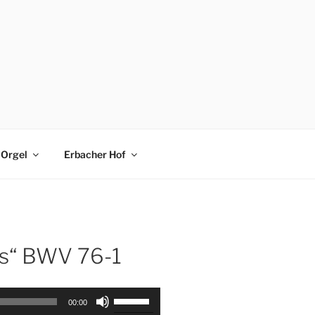
Orgel
Erbacher Hof
es“ BWV 76-1
Pfeiltasten
00:00
Hoch/Runter