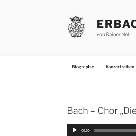
Zum
Inhalt
springen
ERBA
von Rainer Noll
Biographie
Konzertreihen
Bach – Chor „Di
Audio-
00:00
Player