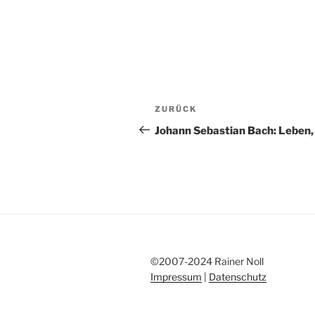
Beitragsnavigation
Vorheriger
ZURÜCK
Beitrag
Johann Sebastian Bach: Leben, 
©2007-2024 Rainer Noll
Impressum
|
Datenschutz