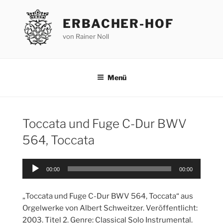
Zum
Inhalt
ERBACHER-HOF
springen
von Rainer Noll
Menü
Toccata und Fuge C-Dur BWV
564, Toccata
Audio-
00:00
00:00
Player
„Toccata und Fuge C-Dur BWV 564, Toccata“ aus
Orgelwerke von Albert Schweitzer. Veröffentlicht:
2003. Titel 2. Genre: Classical Solo Instrumental.