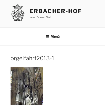
Zum
Inhalt
ERBACHER-HOF
springen
von Rainer Noll
Menü
orgelfahrt2013-1