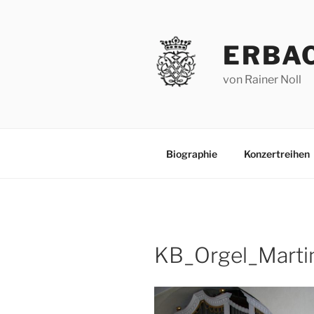
Zum
Inhalt
springen
ERBA
von Rainer Noll
Biographie
Konzertreihen
KB_Orgel_Martin