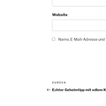
Website
Name, E-Mail-Adresse und 
Beitragsnavigation
Vorheriger
ZURÜCK
Beitrag
Echter Geheimtipp mit edlem 