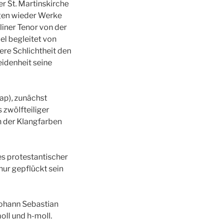
r St. Martinskirche
ngen wieder Werke
liner Tenor von der
el begleitet von
ere Schlichtheit den
eidenheit seine
ap), zunächst
 zwölfteiliger
h der Klangfarben
es protestantischer
nur gepflückt sein
Johann Sebastian
ll und h-moll.