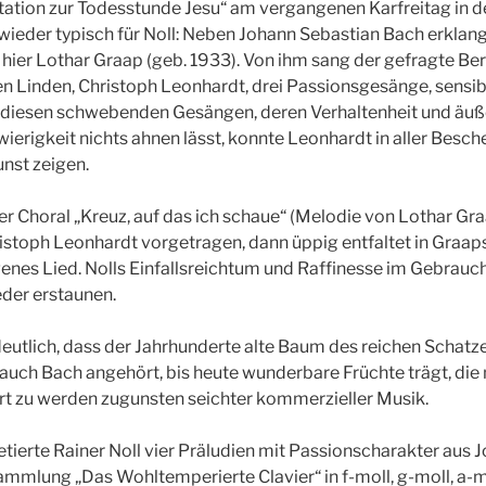
ation zur Todesstunde Jesu“ am vergangenen Karfreitag in de
wieder typisch für Noll: Neben Johann Sebastian Bach erkla
 hier Lothar Graap (geb. 1933). Von ihm sang der gefragte Ber
n Linden, Christoph Leonhardt, drei Passionsgesänge, sensib
In diesen schwebenden Gesängen, deren Verhaltenheit und äuß
ierigkeit nichts ahnen lässt, konnte Leonhardt in aller Besch
nst zeigen.
r Choral „Kreuz, auf das ich schaue“ (Melodie von Lothar Gra
istoph Leonhardt vorgetragen, dann üppig entfaltet in Graaps
igenes Lied. Nolls Einfallsreichtum und Raffinesse im Gebrauc
eder erstaunen.
eutlich, dass der Jahrhunderte alte Baum des reichen Schatz
uch Bach angehört, bis heute wunderbare Früchte trägt, die 
iert zu werden zugunsten seichter kommerzieller Musik.
tierte Rainer Noll vier Präludien mit Passionscharakter aus 
mlung „Das Wohltemperierte Clavier“ in f-moll, g-moll, a-mo