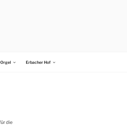
Orgel
Erbacher Hof
ür die