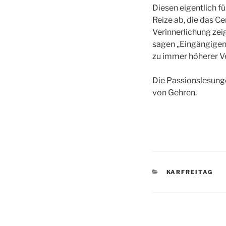
Diesen eigentlich 
Reize ab, die das C
Verinnerlichung zeig
sagen „Eingängigen“
zu immer höherer Ve
Die Passionslesung
von Gehren.
KATEGORIEN
KARFREITAG