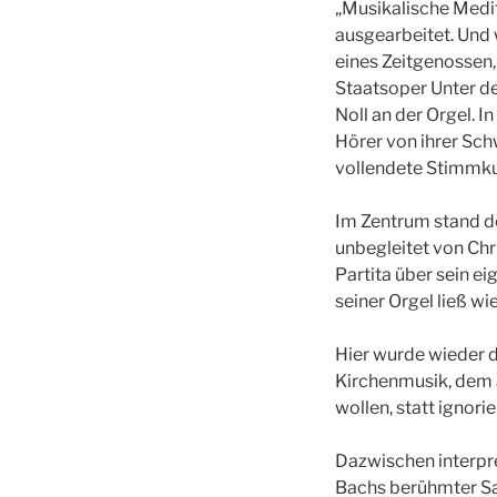
„Musikalische Medit
ausgearbeitet. Und 
eines Zeitgenossen,
Staatsoper Unter de
Noll an der Orgel. 
Hörer von ihrer Schw
vollendete Stimmku
Im Zentrum stand de
unbegleitet von Chr
Partita über sein e
seiner Orgel ließ wi
Hier wurde wieder d
Kirchenmusik, dem a
wollen, statt ignor
Dazwischen interpre
Bachs berühmter Sam