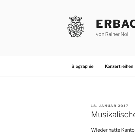
Zum
Inhalt
springen
ERBA
von Rainer Noll
Biographie
Konzertreihen
VERÖFFENTLICHT
18. JANUAR 2017
AM
Musikalische
Wieder hatte Kantor