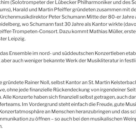
achim (Solotrompeter der Lübecker Philharmoniker und des S
iums), Harald und Martin Pfeiffer gründeten zusammen mit 
Kirchenmusikdirektor Peter Schumann Mitte der 80-er Jahre 
eidelberg, wo Schumann fast 30 Jahre als Kantor wirkte (dav
eiffer-Trompeten-Consort. Dazu kommt Mathias Müller, erste
er Leipzig.
 das Ensemble im nord- und süddeutschen Konzertleben etabli
aber auch weniger bekannte Werk der Musikliteratur in fes
gründete Rainer Noll, selbst Kantor an St. Martin Kelsterbach
tive, ohne jede finanzielle Rückendeckung von irgendeiner Sei
. Alle Konzerte haben sich finanziell selbst getragen, auch da
erteams. Im Vordergrund steht einfach die Freude, gute Musik 
n Konzertatmosphäre an Menschen heranzubringen und das s
unikation zu öffnen – so auch bei den musikalischen Weinpr
n.