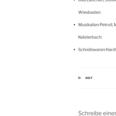
Wiesbaden:
Musikalien Petroll, 
Kelsterbach:
Schreibwaren Hardt,
KATEGORIEN
HOF
Schreibe ein