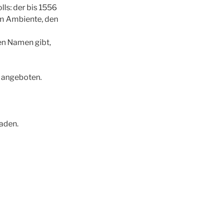
ls: der bis 1556
m Ambiente, den
ren Namen gibt,
 angeboten.
aden.