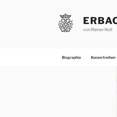
Zum
Inhalt
springen
ERBA
von Rainer Noll
Biographie
Konzertreihen