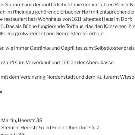
s Stammhaus der mütterlichen Linie der Vorfahren Rainer Nol
ach im Rheingau gehörende Erbacher Hof mit entsprechende
ive restauriert hat (Wohnhaus von 1611, ältestes Haus im Dorf:
r!). Das als Bühne fungierende Torhaus, das den Konzerten ih
ls Ururgroßvater Johann Georg Stemler erbaut.
n wie immer Getränke und Gegrilltes zum Selbstkostenpreis
n zu 14 € im Vorverkauf und 17 € an der Abendkasse.
mit dem Vereinsring Nordenstadt und dem Kulturamt Wiesb
:
 Martin, Heerstr. 38
Stemler, Heerstr. 5 und Filiale Oberpfortstr. 7
rgerstr. 43