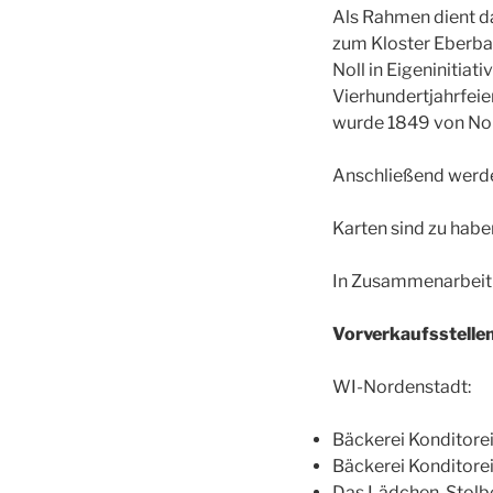
Als Rahmen dient da
zum Kloster Eberb
Noll in Eigeninitiat
Vierhundertjahrfeie
wurde 1849 von Nol
Anschließend werde
Karten sind zu habe
In Zusammenarbeit 
Vorverkaufsstellen
WI-Nordenstadt:
Bäckerei Konditorei
Bäckerei Konditorei 
Das Lädchen, Stolbe