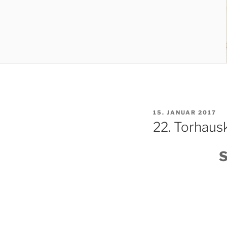
VERÖFFENTLICHT
15. JANUAR 2017
AM
22. Torhaus
S