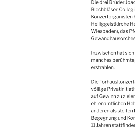
Die drei Brüder Jo
Blechbläser-Colleg
Konzertorganisten 
Heiliggeistkirche H
Wiesbaden), das Pf
Gewandhausorchest
Inzwischen hat sich
manches berühmte, 
erstrahlen.
Die Torhauskonzerte 
völlige Privatinitia
auf Gewinn zu zielen
ehrenamtlichen Helf
anderen als steife
Begegnung und Komm
11 Jahren stattfinde