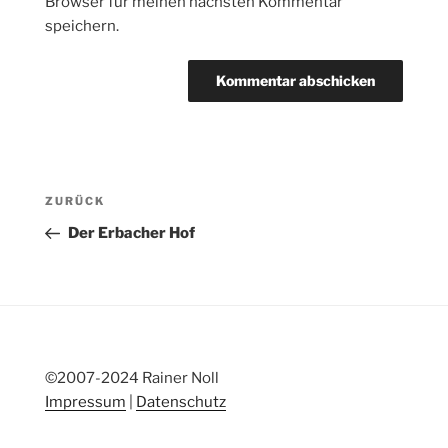
Browser für meinen nächsten Kommentar
speichern.
Beitragsnavigation
Vorheriger
ZURÜCK
Beitrag
Der Erbacher Hof
©2007-2024 Rainer Noll
Impressum
|
Datenschutz