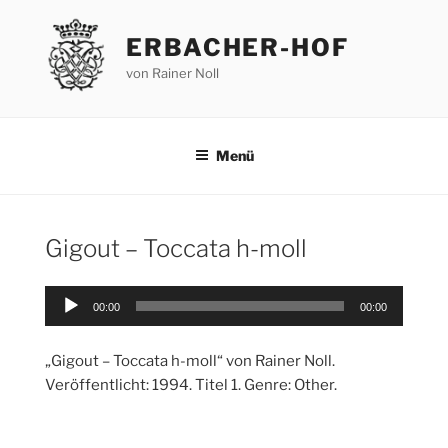
Zum
Inhalt
ERBACHER-HOF
springen
von Rainer Noll
Menü
Gigout – Toccata h-moll
Audio-
00:00
00:00
Player
„Gigout – Toccata h-moll“ von Rainer Noll.
Veröffentlicht: 1994. Titel 1. Genre: Other.