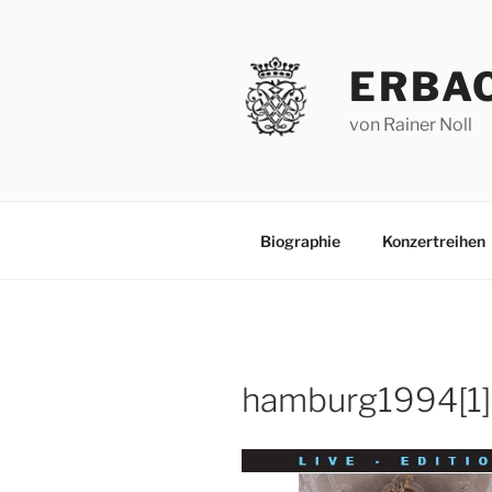
Zum
Inhalt
springen
ERBA
von Rainer Noll
Biographie
Konzertreihen
hamburg1994[1]