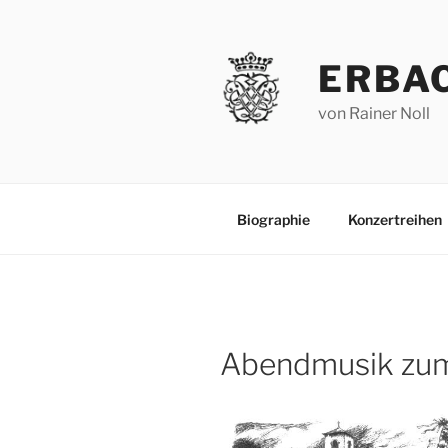
Zum
Inhalt
springen
ERBA
von Rainer Noll
Biographie
Konzertreihen
Abendmusik zu